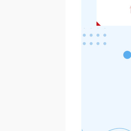
探秘全栈
智启银河